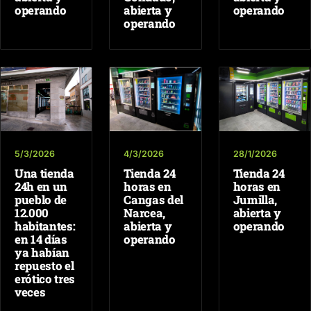
operando
abierta y
operando
operando
5/3/2026
4/3/2026
28/1/2026
Una tienda
Tienda 24
Tienda 24
24h en un
horas en
horas en
pueblo de
Cangas del
Jumilla,
12.000
Narcea,
abierta y
habitantes:
abierta y
operando
en 14 días
operando
ya habían
repuesto el
erótico tres
veces