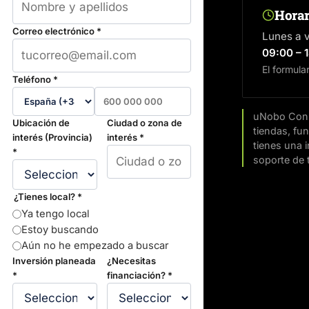
Horar
Correo electrónico *
Lunes a 
09:00 – 
El formula
Teléfono *
uNobo Conne
Ubicación de
Ciudad o zona de
tiendas, fun
interés (Provincia)
interés *
tienes una i
*
soporte de 
¿Tienes local? *
Ya tengo local
Estoy buscando
Aún no he empezado a buscar
Inversión planeada
¿Necesitas
*
financiación? *