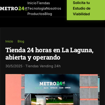
Solicita tu
Inicio
Tiendas
Estudio de
Tecnología
Nosotros
Productos
Blog
Viabilidad
Inicio
/
Blog
Tienda 24 horas en La Laguna,
abierta y operando
30/5/2025 · Tiendas Vending 24h