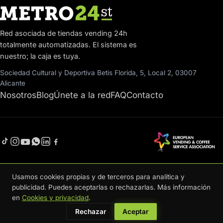
Red asociada de tiendas vending 24h
totalmente automatizadas. El sistema es
nuestro; la caja es tuya.
Sociedad Cultural y Deportiva Betis Florida, 5, Local 2, 03007
Alicante
Nosotros
Blog
Únete a la red
FAQ
Contacto
Usamos cookies propias y de terceros para analítica y
publicidad. Puedes aceptarlas o rechazarlas. Más información
© 2026 METRO24st · Red asociada de tiendas vending 24h · Parte del
en
Cookies y privacidad
.
grupo
uRetail
Aviso legal
·
Cookies y privacidad
Rechazar
Aceptar