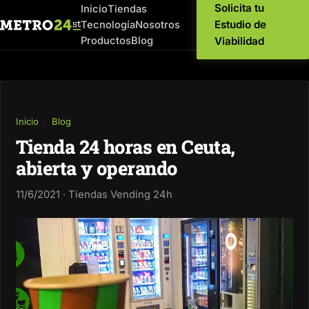
Solicita tu
Inicio
Tiendas
Estudio de
Tecnología
Nosotros
Productos
Blog
Viabilidad
Inicio
/
Blog
Tienda 24 horas en Ceuta,
abierta y operando
11/6/2021 · Tiendas Vending 24h