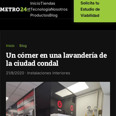
Solicita tu
Inicio
Tiendas
Estudio de
Tecnología
Nosotros
Productos
Blog
Viabilidad
Inicio
/
Blog
Un córner en una lavandería de
la ciudad condal
21/8/2020 · Instalaciones interiores